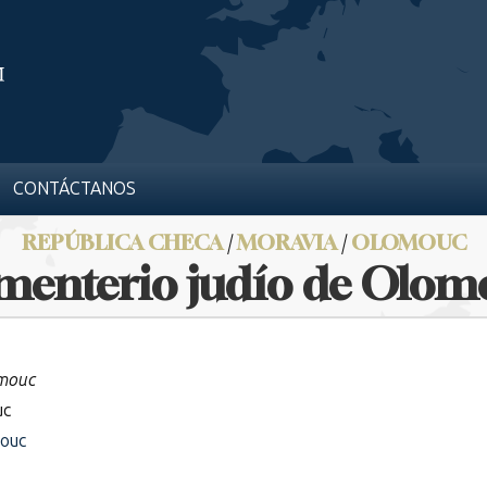
CONTÁCTANOS
REPÚBLICA CHECA
/
MORAVIA
/
OLOMOUC
menterio judío de Olom
omouc
uc
ouc