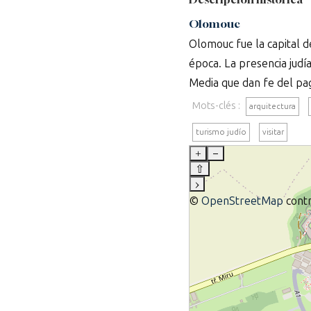
Olomouc
Olomouc fue la capital d
época. La presencia judí
Media que dan fe del pa
Mots-clés :
arquitectura
turismo judío
visitar
+
–
⇧
›
©
OpenStreetMap
contr