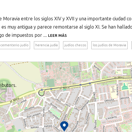
e Moravia entre los siglos XIV y XVII y una importante ciudad c
a es muy antigua y parece remontarse al siglo XI. Se han halla
go de impuestos por ...
LEER MÁS
cementerio judío
herencia judía
judíos checos
los judíos de Moravia
ibutors.