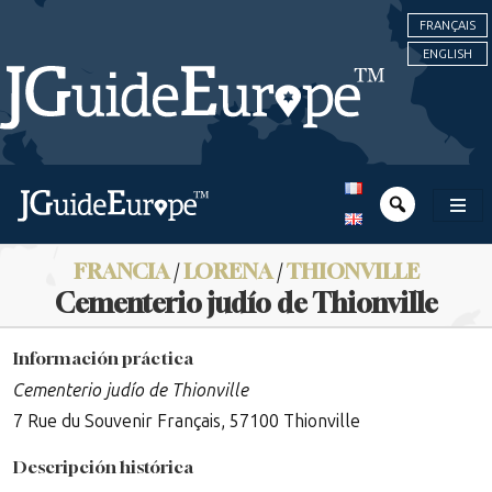
FRANÇAIS
ENGLISH
FRANCIA
/
LORENA
/
THIONVILLE
Cementerio judío de Thionville
Información práctica
Cementerio judío de Thionville
7 Rue du Souvenir Français, 57100 Thionville
Descripción histórica