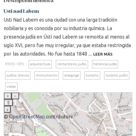
Descripción histórica
Usti nad Labem
Usti Nad Labem es una ciudad con una larga tradición
nobiliaria y es conocida por su industria química. La
presencia judía en Ústí nad Labem se remonta al menos al
siglo XVI, pero fue muy irregular, ya que estaba restringida
por las autoridades. No fue hasta 1848 ...
LEER MÁS
Mots-clés :
arquitectura
cementerio judío
herencia judía
judíos checos
monumento
sinagoga
turismo
turismo judío
visitar
+
–
⇧
›
©
OpenStreetMap
contributors.