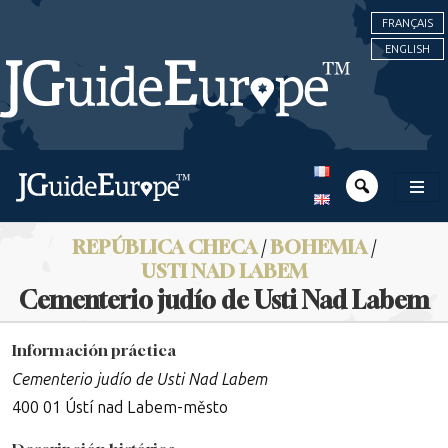
FRANÇAIS
ENGLISH
REPÚBLICA CHECA
/
BOHEMIA
/
USTI NAD LABEM
Cementerio judío de Usti Nad Labem
Información práctica
Cementerio judío de Usti Nad Labem
400 01 Ústí nad Labem-město