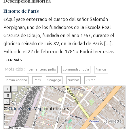
Descripción histórica
El norte de París
«Aquí yace enterrado el cuerpo del señor Salomón
Perpignan, uno de los fundadores de la Escuela Real
Gratuita de Dibujo, fundada en el año 1767, durante el
glorioso reinado de Luis XV, en la ciudad de París […].
Fallecido el 22 de febrero de 1781.» Podrá leer estas ...
LEER MÁS
Mots-clés :
cementerio judío
comunidad judía
Francia
hevra kadisha
París
sinagoga
tumbas
visitar
+
–
⇧
›
©
OpenStreetMap
contributors.