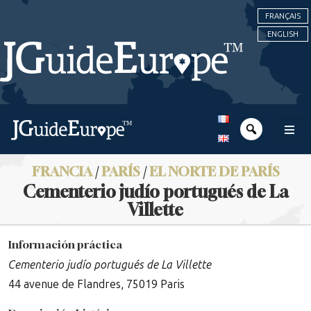
FRANÇAIS
ENGLISH
FRANCIA
/
PARÍS
/
EL NORTE DE PARÍS
Cementerio judío portugués de La
Villette
Información práctica
Cementerio judío portugués de La Villette
44 avenue de Flandres, 75019 Paris