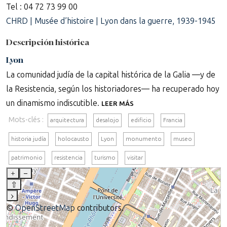
Tel : 04 72 73 99 00
CHRD | Musée d’histoire | Lyon dans la guerre, 1939-1945
Descripción histórica
Lyon
La comunidad judía de la capital histórica de la Galia —y de
la Resistencia, según los historiadores— ha recuperado hoy
un dinamismo indiscutible.
LEER MÁS
Mots-clés :
arquitectura
desalojo
edificio
Francia
historia judía
holocausto
Lyon
monumento
museo
patrimonio
resistencia
turismo
visitar
+
–
⇧
›
©
OpenStreetMap
contributors.