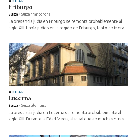
LUGAR
Friburgo
Suiza
›
Suiza francófona
La presencia judía en Friburgo se remonta probablemente al
siglo XIII. Había judíos en la región de Friburgo, tanto en Morat
como en Châtel-Saint-Denis y Romont. Durante la Edad Media,
al igual ...
LUGAR
Lucerna
Suiza
›
Suiza alemana
La presencia judía en Lucerna se remonta probablemente al
siglo XIII. Durante la Edad Media, al igual que en muchas otras
ciudades de la región, la situación de los judíos osciló entre la
...