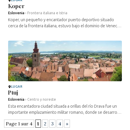
LUGAR
Koper
Eslovenia
›
Frontera italiana e Istria
Koper, un pequeño y encantador puerto deportivo situado
cerca de la frontera italiana, estuvo bajo el dominio de Venecia
desde 1278 hasta 1797. La huella de esta presencia sigue
siendo muy ...
LUGAR
Ptuj
Eslovenia
›
Centro y noreste
Esta encantadora ciudad situada a orillas del río Drava fue un
importante emplazamiento militar romano, donde se desarrolló
la ciudad de Poetovium. Fue destruida por los hunos en el siglo
Page 1 sur 4
1
2
3
4
»
V y ...