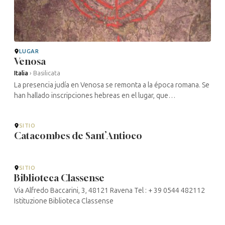
LUGAR
Venosa
Italia
›
Basilicata
La presencia judía en Venosa se remonta a la época romana. Se
han hallado inscripciones hebreas en el lugar, que
probablemente datan del siglo III. Durante las excavaciones
arqueológicas se han ...
SITIO
Catacombes de Sant’Antioco
SITIO
Biblioteca Classense
Via Alfredo Baccarini, 3, 48121 Ravena Tel : + 39 0544 482112
Istituzione Biblioteca Classense