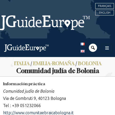
FRANÇAIS
ENGLISH
ITALIA
/
EMILIA-ROMAÑA
/
BOLONIA
Comunidad judía de Bolonia
Información práctica
Comunidad judía de Bolonia
Via de Gombruti 9, 40123 Bologna
Tel : +39 051232066
http://www.comunitaebraicabologna.it