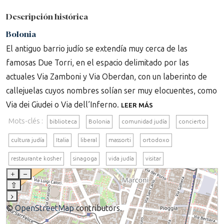
Descripción histórica
Bolonia
El antiguo barrio judío se extendía muy cerca de las
famosas Due Torri, en el espacio delimitado por las
actuales Via Zamboni y Via Oberdan, con un laberinto de
callejuelas cuyos nombres solían ser muy elocuentes, como
Via dei Giudei o Via dell’Inferno.
LEER MÁS
Mots-clés :
biblioteca
Bolonia
comunidad judía
concierto
cultura judía
Italia
liberal
massorti
ortodoxo
restaurante kosher
sinagoga
vida judía
visitar
+
–
⇧
›
©
OpenStreetMap
contributors.