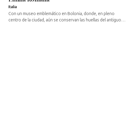
Italia
Con un museo emblemático en Bolonia, donde, en pleno
centro de la ciudad, aún se conservan las huellas del antiguo
gueto, y sobre todo Ferrara, que fue un centro muy importante
del judaísmo ...