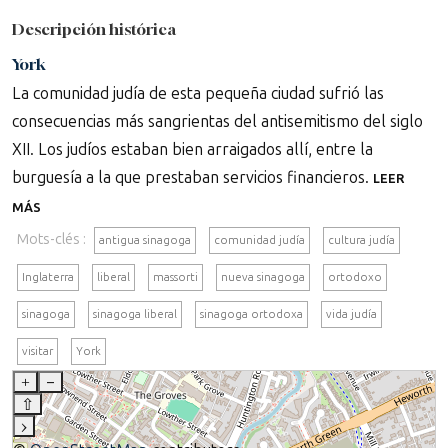
Descripción histórica
York
La comunidad judía de esta pequeña ciudad sufrió las
consecuencias más sangrientas del antisemitismo del siglo
XII. Los judíos estaban bien arraigados allí, entre la
burguesía a la que prestaban servicios financieros.
LEER
MÁS
Mots-clés :
antigua sinagoga
comunidad judía
cultura judía
Inglaterra
liberal
massorti
nueva sinagoga
ortodoxo
sinagoga
sinagoga liberal
sinagoga ortodoxa
vida judía
visitar
York
+
–
⇧
›