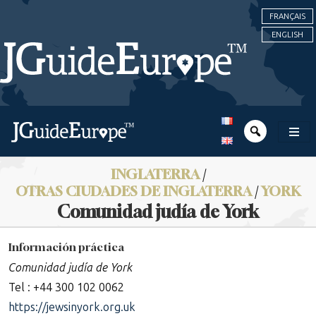
FRANÇAIS
ENGLISH
INGLATERRA
/
OTRAS CIUDADES DE INGLATERRA
/
YORK
Comunidad judía de York
Información práctica
Comunidad judía de York
Tel : +44 300 102 0062
https://jewsinyork.org.uk