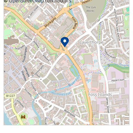
©
OpenStreetMap
contributors.