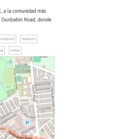
X, a la comunidad más
 a Dunbabin Road, donde
Liverpool
massorti
ía
visitar