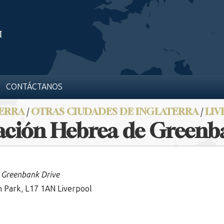
CONTÁCTANOS
ERRA
/
OTRAS CIUDADES DE INGLATERRA
/
LI
ción Hebrea de Greenb
 Greenbank Drive
n Park, L17 1AN Liverpool