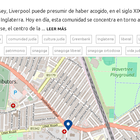
rsey, Liverpool puede presumir de haber acogido, en el siglo XI
 Inglaterra. Hoy en día, esta comunidad se concentra en torno
e, el centro de la ...
LEER MÁS
a
comunidad judía
cultura judía
Greenbank
Inglaterra
liberal
patrimonio
sinagoga
sinagoga liberal
sinagoga ortodoxa
vida jud
ibutors.