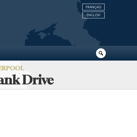
FRANÇAIS
ENGLISH
VERPOOL
ank Drive