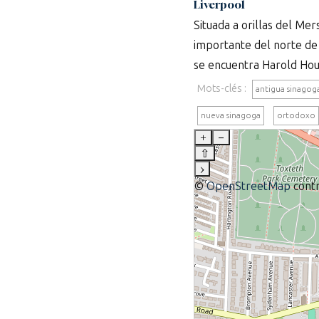
Liverpool
Situada a orillas del Me
importante del norte de
se encuentra Harold Hous
Mots-clés :
antigua sinagog
nueva sinagoga
ortodoxo
+
–
⇧
›
©
OpenStreetMap
contr