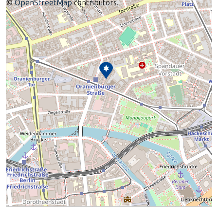
©
OpenStreetMap
contributors.