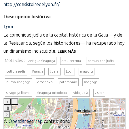
http://consistoiredelyon.fr/
Descripción histórica
Lyon
La comunidad judía de la capital histórica de la Galia —y de
la Resistencia, según los historiadores— ha recuperado hoy
un dinamismo indiscutible.
LEER MÁS
Mots-clés :
antigua sinagoga
arquitectura
comunidad judía
cultura judía
Francia
liberal
Lyon
massorti
nueva sinagoga
ortodoxo
patrimonio
sinagoga
sinagoga liberal
sinagoga ortodoxa
vida judía
visitar
+
–
⇧
›
©
OpenStreetMap
contributors.