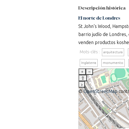
Descripción histórica
El norte de Londres
St John’s Wood, Hampste
barrio judío de Londres,
venden productos kosher
Mots-clés :
arquitectura
Inglaterra
monumento
+
–
⇧
›
©
OpenStreetMap
contr