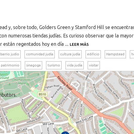
ad y, sobre todo, Golders Green y Stamford Hill se encuentran
 con numerosas tiendas judías. Es curioso observar que la mayor
 están regentados hoy en día ...
LEER MÁS
barrio judío
comunidad judía
cultura judía
edificio
Hampstead
h
patrimonio
sinagoga
turismo
vida judía
visitar
ibutors.