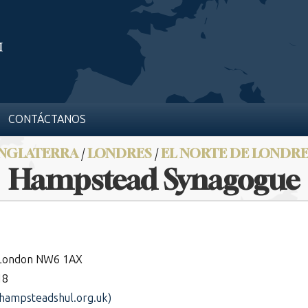
CONTÁCTANOS
INGLATERRA
/
LONDRES
/
EL NORTE DE LONDR
Hampstead Synagogue
 London NW6 1AX
18
hampsteadshul.org.uk)