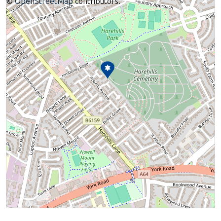
©
OpenStreetMap
contributors.