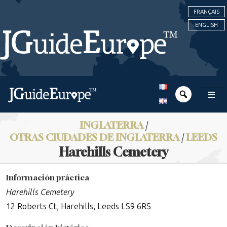
FRANÇAIS
ENGLISH
INGLATERRA
/
OTRAS CIUDADES DE INGLATERRA
/
LEEDS
Harehills Cemetery
Información práctica
Harehills Cemetery
12 Roberts Ct, Harehills, Leeds LS9 6RS