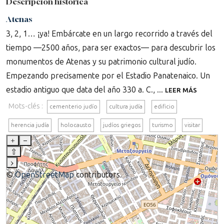
Descripción histórica
Atenas
3, 2, 1… ¡ya! Embárcate en un largo recorrido a través del
tiempo —2500 años, para ser exactos— para descubrir los
monumentos de Atenas y su patrimonio cultural judío.
Empezando precisamente por el Estadio Panatenaico. Un
estadio antiguo que data del año 330 a. C., ...
LEER MÁS
Mots-clés :
cementerio judío
cultura judía
edificio
herencia judía
holocausto
judíos griegos
turismo
visitar
+
–
⇧
›
©
OpenStreetMap
contributors.