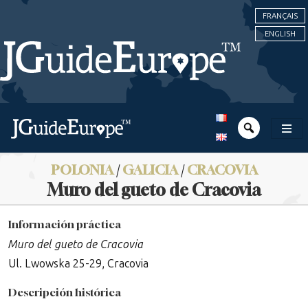
FRANÇAIS
ENGLISH
POLONIA
/
GALICIA
/
CRACOVIA
Muro del gueto de Cracovia
Información práctica
Muro del gueto de Cracovia
Ul. Lwowska 25-29, Cracovia
Descripción histórica