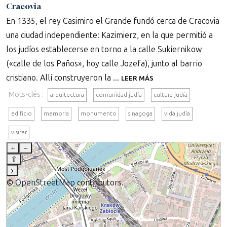
Cracovia
En 1335, el rey Casimiro el Grande fundó cerca de Cracovia
una ciudad independiente: Kazimierz, en la que permitió a
los judíos establecerse en torno a la calle Sukiernikow
(«calle de los Paños», hoy calle Jozefa), junto al barrio
cristiano. Allí construyeron la ...
LEER MÁS
Mots-clés :
arquitectura
comunidad judía
cultura judía
edificio
memoria
monumento
sinagoga
vida judía
visitar
+
–
⇧
›
©
OpenStreetMap
contributors.