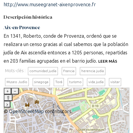
http://www.museegranet-aixenprovence.fr
Descripción histórica
Aix-en-Provence
En 1341, Roberto, conde de Provenza, ordenó que se
realizara un censo gracias al cual sabemos que la población
judía de Aix ascendía entonces a 1205 personas, repartidas
en 203 familias agrupadas en el barrio judío.
LEER MÁS
Mots-clés :
comunidad judía
Francia
herencia judía
Museo Judío
sinagoga
Torá
turismo
vida judía
visitar
+
–
⇧
›
©
OpenStreetMap
contributors.