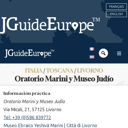
FRANÇAIS
ENGLISH
ITALIA
/
TOSCANA
/
LIVORNO
Oratorio Marini y Museo Judío
Información práctica
Oratorio Marini y Museo Judío
Via Micali, 21, 57125 Livorno
Tel: +39 (0)586 839772
Museo Ebraico Yeshivà Marini | Città di Livorno