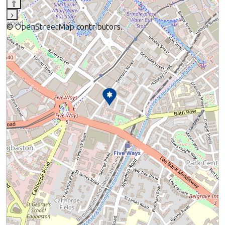
⇧
›
©
OpenStreetMap
contributors.