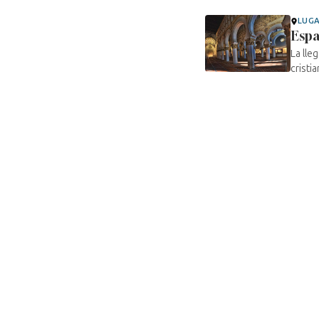
LUG
Esp
La lle
cristi