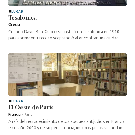
LUGAR
Tesalónica
Grecia
Cuando David Ben-Gurión se instaló en Tesalónica en 1910
para aprender turco, se sorprendió al encontrar una ciudad
como ninguna otra en «Eretz Israel»: el día festivo era el
shabat, e incluso ...
LUGAR
El Oeste de París
Francia
›
París
A raíz del recrudecimiento de los ataques antijudíos en Francia
en el año 2000 y de su persistencia, muchos judíos se mudan,
abandonando los barrios populares donde los ataques se han