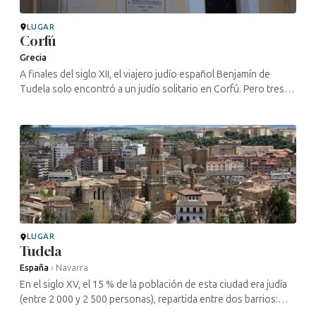
LUGAR
Corfú
Grecia
A finales del siglo XII, el viajero judío español Benjamín de
Tudela solo encontró a un judío solitario en Corfú. Pero tres
siglos más tarde eran tantos que los venecianos, convertidos
en amos de ...
LUGAR
Tudela
España
›
Navarra
En el siglo XV, el 15 % de la población de esta ciudad era judía
(entre 2 000 y 2 500 personas), repartida entre dos barrios:
uno alrededor de la Puerta de Zaragoza y otro dentro del