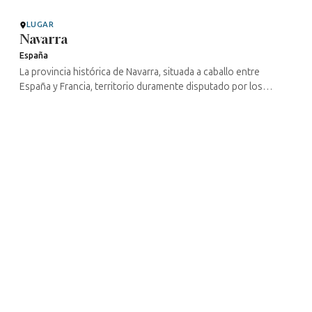
castillo, ...
LUGAR
Navarra
España
La provincia histórica de Navarra, situada a caballo entre
España y Francia, territorio duramente disputado por los
castellanos y el conde de Champaña, fue punto de encuentro
de judíos ...