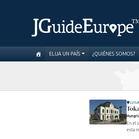
ELIJA UN PAÍS
¿QUIÉNES SOMOS?
LUG
Toka
Hungrí
En el s
esta r