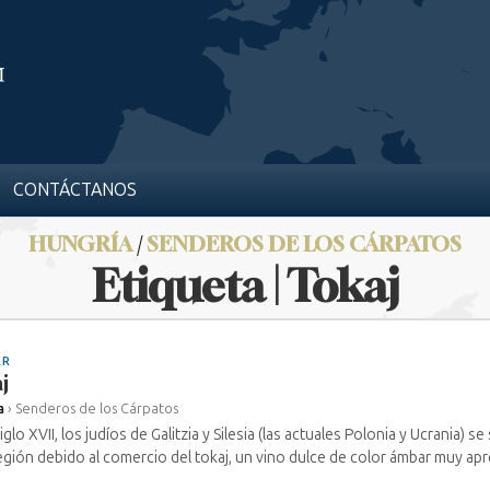
CONTÁCTANOS
HUNGRÍA
/
SENDEROS DE LOS CÁRPATOS
Etiqueta | Tokaj
AR
j
a
›
Senderos de los Cárpatos
iglo XVII, los judíos de Galitzia y Silesia (las actuales Polonia y Ucrania) s
egión debido al comercio del tokaj, un vino dulce de color ámbar muy apre