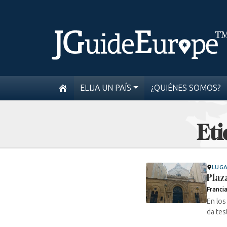
ELIJA UN PAÍS
¿QUIÉNES SOMOS?
Eti
LUG
Plaz
Franci
En los
da tes