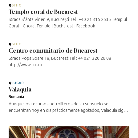
SITIO
Templo coral de Bucarest
Strada Sfânta Vineri 9, București Tel : +40 21 315 2535 Templul
Coral – Choral Temple | Bucharest | Facebook
SITIO
Centro comunitario de Bucarest
Strada Popa Soare 18, Bucarest Tel : +4 021 320 26 08
http://www.jcc.ro
LUGAR
Valaquia
Rumanía
Aunque los recursos petrolíferos de su subsuelo se
encuentran hoy en día prácticamente agotados, Valaquia sigue
siendo el centro económico del país. Esta región fue primero
vasalla de Hungría ...