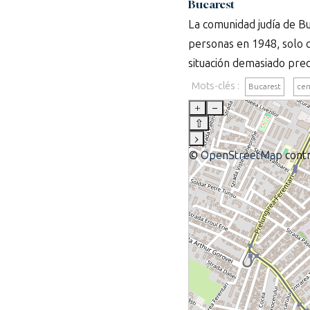
Bucarest
La comunidad judía de B
personas en 1948, solo q
situación demasiado prec
Mots-clés :
Bucarest
cem
+
–
⇧
›
©
OpenStreetMap
contr