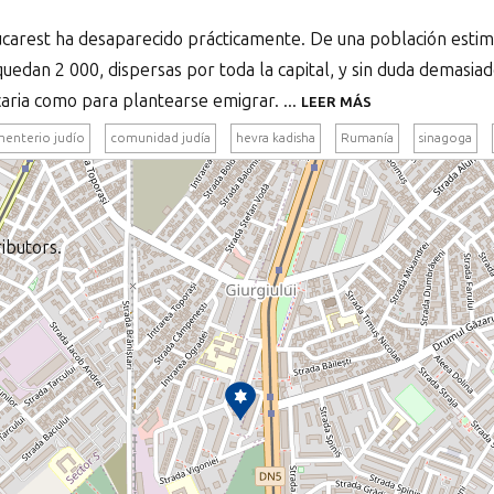
ucarest ha desaparecido prácticamente. De una población esti
uedan 2 000, dispersas por toda la capital, y sin duda demasi
aria como para plantearse emigrar. ...
LEER MÁS
enterio judío
comunidad judía
hevra kadisha
Rumanía
sinagoga
ibutors.