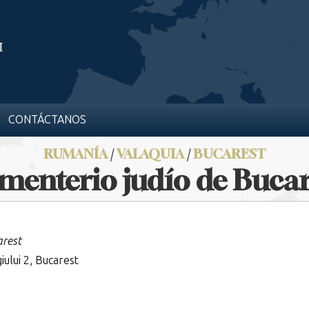
CONTÁCTANOS
RUMANÍA
/
VALAQUIA
/
BUCAREST
menterio judío de Bucar
arest
iului 2, Bucarest