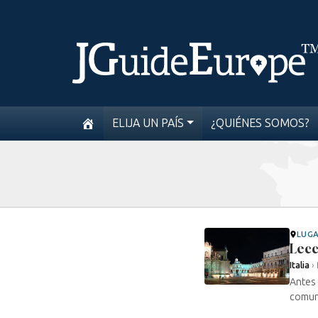
ELIJA UN PAÍS
¿QUIÉNES SOMOS?
LUG
Lec
Italia
›
Antes 
comuni