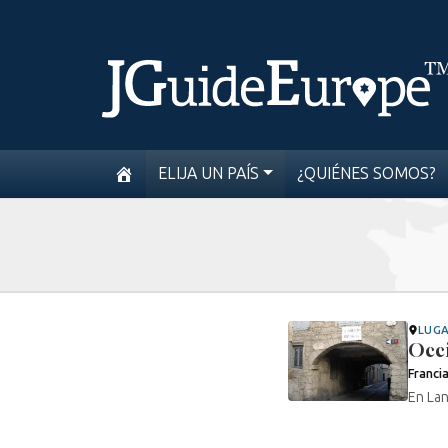
ELIJA UN PAÍS
¿QUIÉNES SOMOS?
LUG
Occi
Franci
En Lan