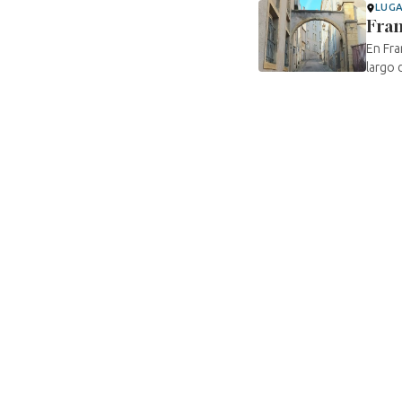
LUG
Fran
En Fra
largo 