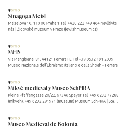
SITIO
Sinagoga Meisl
Maiselova 10, 110 00 Praha 1 Tel: +420 222 749 464 Navštivte
nás | Židovské muzeum v Praze (jewishmuseum.cz)
SITIO
MEIS
Via Piangipane, 81, 44121 Ferrara FE Tel +39 0532 191 2039
Museo Nazionale dell’Ebraismo Italiano e della Shoah – Ferrara
SITIO
Mikvé medieval y Museo SchPIRA
Kleine Pfaffengasse 20/22, 67346 Speyer Tel: +49 6232 77288
(mikveh), +49 6232 291971 (museum) Museum SchPIRA | Stadt
Speyer
SITIO
Museo Medieval de Bolonia