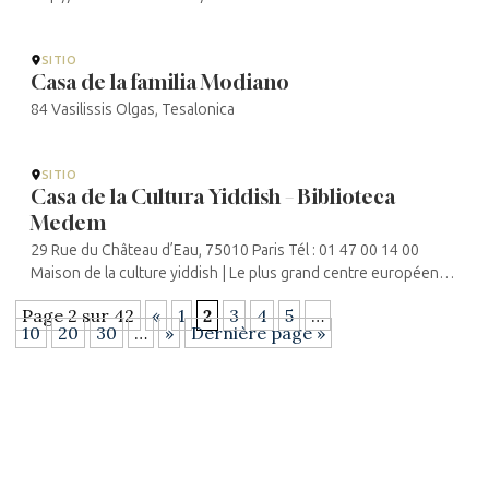
SITIO
Casa de la familia Modiano
84 Vasilissis Olgas, Tesalonica
SITIO
Casa de la Cultura Yiddish – Biblioteca
Medem
29 Rue du Château d’Eau, 75010 Paris Tél : 01 47 00 14 00
Maison de la culture yiddish | Le plus grand centre européen
d’enseignement et de diffusion de la culture yiddish
Page 2 sur 42
«
1
2
3
4
5
…
10
20
30
…
»
Dernière page »