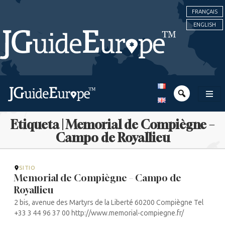
FRANÇAIS
ENGLISH
Etiqueta | Memorial de Compiègne –
Campo de Royallieu
SITIO
Memorial de Compiègne – Campo de
Royallieu
2 bis, avenue des Martyrs de la Liberté 60200 Compiègne Tel
+33 3 44 96 37 00 http://www.memorial-compiegne.fr/