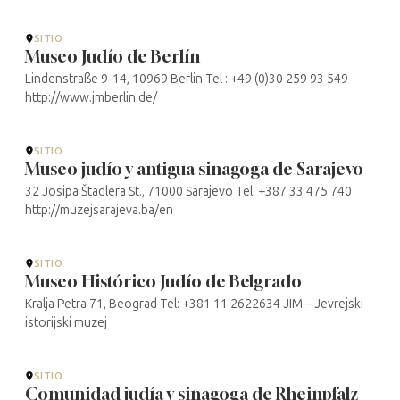
Juifs en Belgique. (mjb-jmb.org)
SITIO
Museo Judío de Berlín
Lindenstraße 9-14, 10969 Berlin Tel : +49 (0)30 259 93 549
http://www.jmberlin.de/
SITIO
Museo judío y antigua sinagoga de Sarajevo
32 Josipa Štadlera St., 71000 Sarajevo Tel: +387 33 475 740
http://muzejsarajeva.ba/en
SITIO
Museo Histórico Judío de Belgrado
Kralja Petra 71, Beograd Tel: +381 11 2622634 JIM – Jevrejski
istorijski muzej
SITIO
Comunidad judía y sinagoga de Rheinpfalz