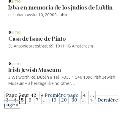
SITIO
Izba en memoria de los judíos de Lublin
ul. Lubartowska 10, 20900 Lublin
SITIO
Casa de Isaac de Pinto
St. Antoniebreestraat 69, 1011 HB Amsterdam
SITIO
Irish Jewish Museum
3 Walworth Rd, Dublin 8 Tel : +353 1 546 1096 Irish Jewish
Museum – a heritage like no other…
Page 5 sur 42
« Première page
«
…
3
4
5
6
7
…
10
20
30
…
»
Dernière
page »