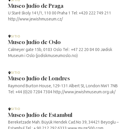
Museo Judío de Praga
U Staré školy 141/1, 110 00 Praha 1 Tel: +420 222 749 211
http://www.jewishmuseum.cz/
SITIO
Museo Judío de Oslo
Calmeyer gate 15b, 0183 Oslo Tel : +47 22 20 84 00 Jødisk
Museum i Oslo (jodiskmuseumoslo.no)
SITIO
Museo Judío de Londres
Raymond Burton House, 129-131 Albert St, London NW1 7NB
Tel: +44 (0)20 7284 7384 http://www.jewishmuseum.org.uk/
SITIO
Museo Judío de Estambul
Bereketzade Mah. Büyük Hendek Cad.No 39, 34421 Beyoglu –
Estambul Tel : + 90 212 292 6333 www.muze500.com