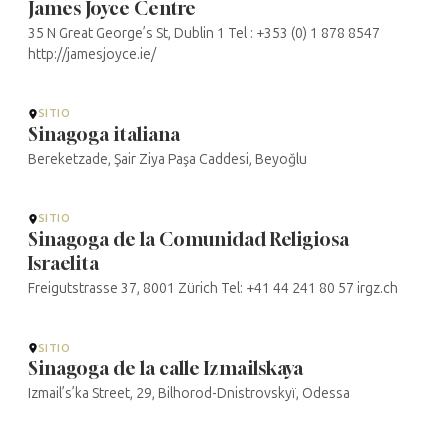
James Joyce Centre
35 N Great George’s St, Dublin 1 Tel : +353 (0) 1 878 8547
http://jamesjoyce.ie/
SITIO
Sinagoga italiana
Bereketzade, Şair Ziya Paşa Caddesi, Beyoğlu
SITIO
Sinagoga de la Comunidad Religiosa
Israelita
Freigutstrasse 37, 8001 Zürich Tel: +41 44 241 80 57 irgz.ch
SITIO
Sinagoga de la calle Izmailskaya
Izmail’s’ka Street, 29, Bilhorod-Dnistrovskyï, Odessa