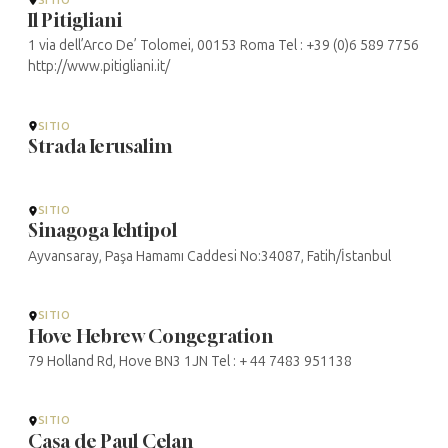
Il Pitigliani
1 via dell’Arco De’ Tolomei, 00153 Roma Tel : +39 (0)6 589 7756
http://www.pitigliani.it/
SITIO
Strada Ierusalim
SITIO
Sinagoga Ichtipol
Ayvansaray, Paşa Hamamı Caddesi No:34087, Fatih/İstanbul
SITIO
Hove Hebrew Congegration
79 Holland Rd, Hove BN3 1JN Tel : + 44 7483 951138
SITIO
Casa de Paul Celan