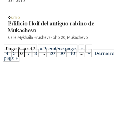
531 0310
SITIO
Edificio Hoif del antiguo rabino de
Mukachevo
Calle Mykhaila Hrushevskoho 20, Mukachevo
Page 6 sur 42
« Première page
«
…
4
5
6
7
8
…
20
30
40
…
»
Dernière
page »