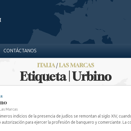
CONTÁCTANOS
ITALIA
/
LAS MARCAS
Etiqueta | Urbino
AR
ino
Las Marcas
imeros indicios de la presencia de judíos se remontan al siglo XIV, cuand
ó autorización para ejercer la profesión de banquero y comerciante. La co