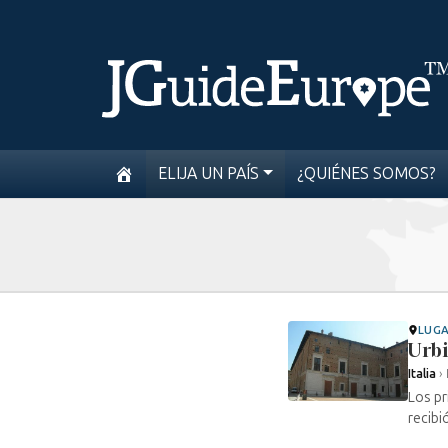
ELIJA UN PAÍS
¿QUIÉNES SOMOS?
LUG
Urb
Italia
›
Los pr
recibi