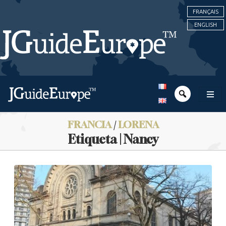
FRANÇAIS
ENGLISH
FRANCIA
/
LORENA
Etiqueta | Nancy