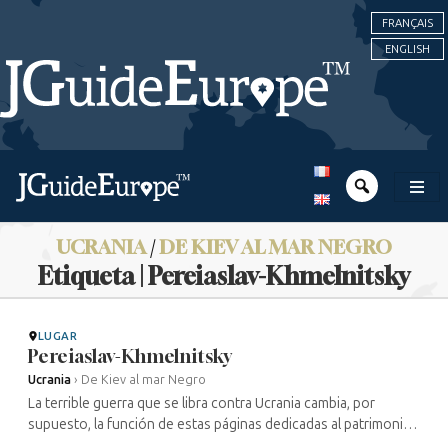
FRANÇAIS
ENGLISH
UCRANIA
/
DE KIEV AL MAR NEGRO
Etiqueta | Pereiaslav-Khmelnitsky
LUGAR
Pereiaslav-Khmelnitsky
Ucrania
›
De Kiev al mar Negro
La terrible guerra que se libra contra Ucrania cambia, por
supuesto, la función de estas páginas dedicadas al patrimonio
cultural judío de este país. Gran parte de los lugares