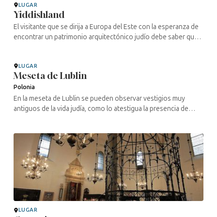
LUGAR
Yiddishland
El visitante que se dirija a Europa del Este con la esperanza de
encontrar un patrimonio arquitectónico judío debe saber que,
de lo que fue —principalmente en Lituania, entre el siglo XVIII y
el ...
LUGAR
Meseta de Lublin
Polonia
En la meseta de Lublin se pueden observar vestigios muy
antiguos de la vida judía, como lo atestigua la presencia de
sinagogas del siglo XVII en Jozefów, Zamość y Szczebrzeszyn,
y una del siglo ...
LUGAR