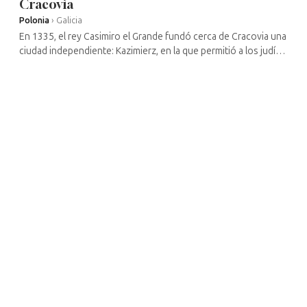
Cracovia
Polonia
›
Galicia
En 1335, el rey Casimiro el Grande fundó cerca de Cracovia una
ciudad independiente: Kazimierz, en la que permitió a los judíos
establecerse en torno a la calle Sukiernikow («calle de los
Paños», ...