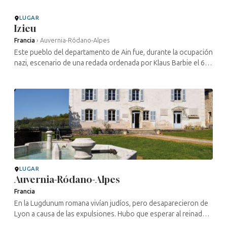
LUGAR
Izieu
Francia
›
Auvernia-Ródano-Alpes
Este pueblo del departamento de Ain fue, durante la ocupación
nazi, escenario de una redada ordenada por Klaus Barbie el 6
de abril de 1944. Cuarenta y cuatro niños judíos refugiados y
sus siete ...
LUGAR
Auvernia-Ródano-Alpes
Francia
En la Lugdunum romana vivían judíos, pero desaparecieron de
Lyon a causa de las expulsiones. Hubo que esperar al reinado
de Luis XV para que se volviera a formar una comunidad con