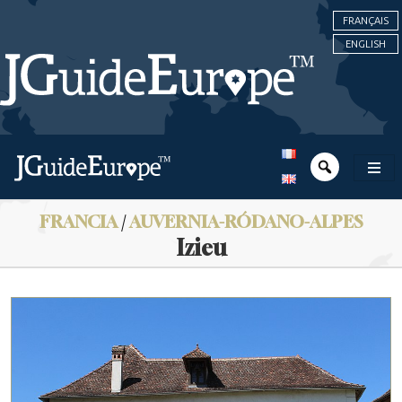
FRANÇAIS
ENGLISH
FRANCIA
/
AUVERNIA-RÓDANO-ALPES
Izieu