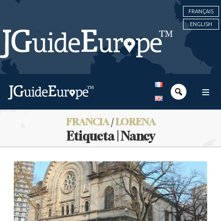
FRANÇAIS
ENGLISH
FRANCIA
/
LORENA
Etiqueta | Nancy