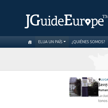
ELIJA UN PAÍS
¿QUIÉNES SOMOS?
LUG
Jassy
Ruman
La ciu
tonos 