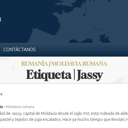
CONTÁCTANOS
RUMANÍA
/
MOLDAVIA RUMANA
Etiqueta | Jassy
AR
ía
›
Moldavia rumana
dad de Jassy, capital de Moldavia desde el siglo XVI, está rodeada de ald
pastel y tejados de paja encalados. Hace ya mucho tiempo que Bivolari, Hâ