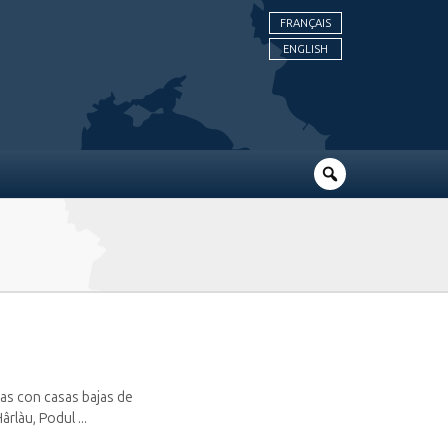
FRANÇAIS
ENGLISH
eas con casas bajas de
rlàu, Podul ...