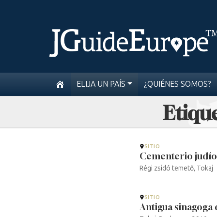
ELIJA UN PAÍS
¿QUIÉNES SOMOS?
Etique
SITIO
Cementerio judío
Régi zsidó temető, Tokaj
SITIO
Antigua sinagoga 