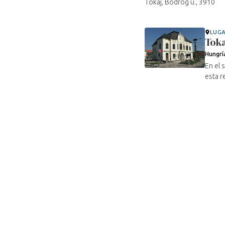
Tokaj, Bodrog u., 3910
LUG
Toka
Hungrí
En el s
esta r