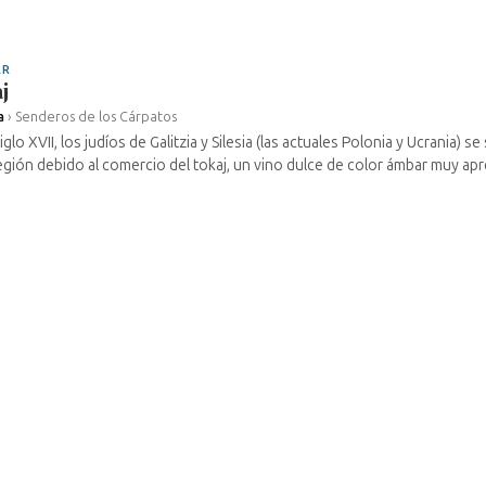
AR
j
a
›
Senderos de los Cárpatos
iglo XVII, los judíos de Galitzia y Silesia (las actuales Polonia y Ucrania) s
egión debido al comercio del tokaj, un vino dulce de color ámbar muy apre