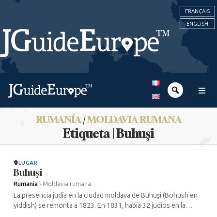
FRANÇAIS
ENGLISH
RUMANÍA
/
MOLDAVIA RUMANA
Etiqueta | Buhuşi
LUGAR
Buhuşi
Rumanía
›
Moldavia rumana
La presencia judía en la ciudad moldava de Buhuşi (Bohush en
yiddish) se remonta a 1823. En 1831, había 32 judíos en la
ciudad; 537 en 1858, hasta alcanzar los 1732 en 1899, lo que