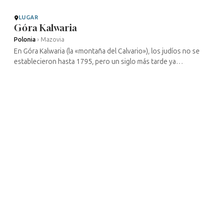
suponía el 48 ...
LUGAR
Góra Kalwaria
Polonia
›
Mazovia
En Góra Kalwaria (la «montaña del Calvario»), los judíos no se
establecieron hasta 1795, pero un siglo más tarde ya
constituían más del 50 % de la población de la ciudad, donde se
había instalado ...