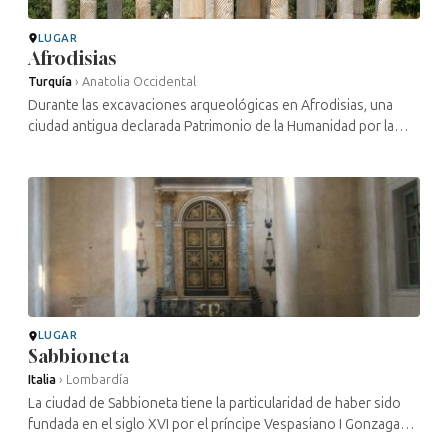
LUGAR
Afrodisias
Turquía
›
Anatolia Occidental
Durante las excavaciones arqueológicas en Afrodisias, una
ciudad antigua declarada Patrimonio de la Humanidad por la
Unesco, se han descubierto numerosas inscripciones que
hacen referencia a una ...
LUGAR
Sabbioneta
Italia
›
Lombardía
La ciudad de Sabbioneta tiene la particularidad de haber sido
fundada en el siglo XVI por el príncipe Vespasiano I Gonzaga
Colonna siguiendo los principios arquitectónicos del