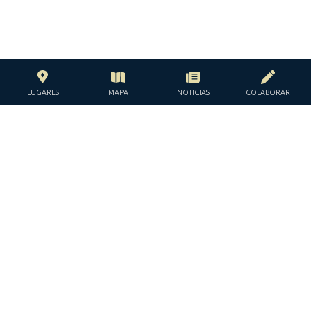
LUGARES
MAPA
NOTICIAS
COLABORAR
CON EL APOYO DE LA
FUNDACIÓN JACQUES Y JACQUELINE
LÉVY-WILLARD
BAJO LOS AUSPICIOS DE LA