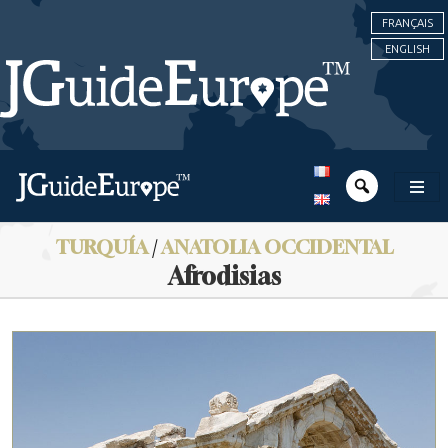
FRANÇAIS
ENGLISH
TURQUÍA
/
ANATOLIA OCCIDENTAL
Afrodisias