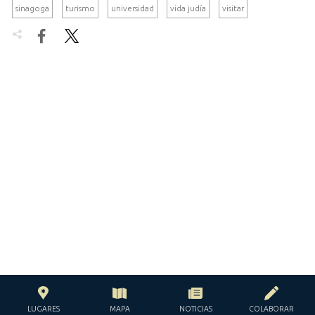
sinagoga
turismo
universidad
vida judía
visitar


LUGARES
MAPA
NOTICIAS
COLABORAR