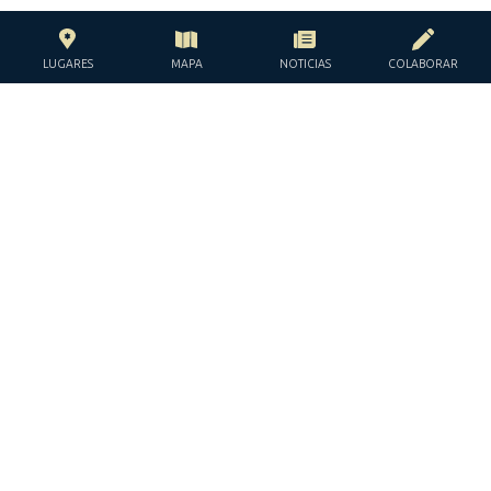
LUGARES
MAPA
NOTICIAS
COLABORAR
CON EL APOYO DE LA
FUNDACIÓN JACQUES Y JACQUELINE
LÉVY-WILLARD
BAJO LOS AUSPICIOS DE LA
JGUIDE EUROPE © TODOS LOS DERECHOS RESERVADOS