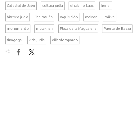
Catedral de Jaén
cultura judía
el rabino Isaac
herrar
historia judía
ibn tasufin
Inquisición
maksan
mikve
monumento
musakhan
Plaza de la Magdalena
Puerta de Baeza
sinagoga
vida judía
Villardompardo

