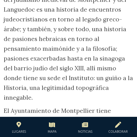
Languedoc es una historia de encuentros
judeocristianos en torno al legado greco-
árabe; y también, y sobre todo, una historia
de pasiones hebraicas en torno al
pensamiento maimónide y a la filosofía;
pasiones exacerbadas hasta en la sinagoga
del barrio judío del siglo XIII, allí mismo
donde tiene su sede el Instituto: un guiño a la
Historia, una legitimidad topográfica
innegable.
El Ayuntamiento de Montpellier tiene
previsto crear un museo dedicado al mikvé
medieval, como parte de un proyecto de
LUGARES
MAPA
NOTICIAS
COLABORAR