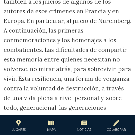
también a los juicios de algunos de los
autores de esos crímenes en Francia y en
Europa. En particular, al juicio de Nuremberg.
A continuación, las primeras
conmemoraciones y los homenajes a los
combatientes. Las dificultades de compartir
esta memoria entre quienes necesitan no
volverse, no mirar atrás, para sobrevivir, para
vivir. Esta resiliencia, una forma de venganza
contra la voluntad de destrucción, a través
de una vida plena a nivel personal y, sobre
todo, generacional, las generaciones
siguientes de niños que nacen en países (de
nuevo) libres. Niños protegidos, incluso
LUGARES
MAPA
NOTICIAS
COLABORAR