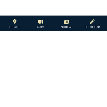
LUGARES
MAPA
NOTICIAS
COLABORAR
CON EL APOYO DE LA
FUNDACIÓN JACQUES Y JACQUELINE
LÉVY-WILLARD
BAJO LOS AUSPICIOS DE LA