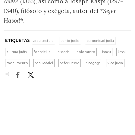
Ailes*
(1365), así como a Joseph Kaspi (1297-
1340), filósofo y exégeta, autor del
*Sefer
Hasod
*.
ETIQUETAS
arquitectura
barrio judío
comunidad judía
cultura judía
fontvieille
historia
holocausto
iancu
kaspi
monumento
San Gabriel
Sefer Hasod
sinagoga
vida judía

