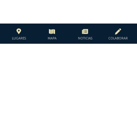
LUGARES
MAPA
NOTICIAS
COLABORAR
CON EL APOYO DE LA
FUNDACIÓN JACQUES Y JACQUELINE
LÉVY-WILLARD
BAJO LOS AUSPICIOS DE LA