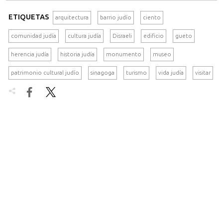
ETIQUETAS
arquitectura
barrio judío
ciento
comunidad judía
cultura judía
Disraeli
edificio
gueto
herencia judía
historia judía
monumento
museo
patrimonio cultural judío
sinagoga
turismo
vida judía
visitar

