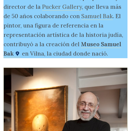
director de la
Pucker Gallery
, que lleva más
de 50 años colaborando con
Samuel Bak
. El
pintor, una figura de referencia en la
representación artística de la historia judía,
contribuyó a la creación del
Museo Samuel
Bak
en Vilna, la ciudad donde nació.