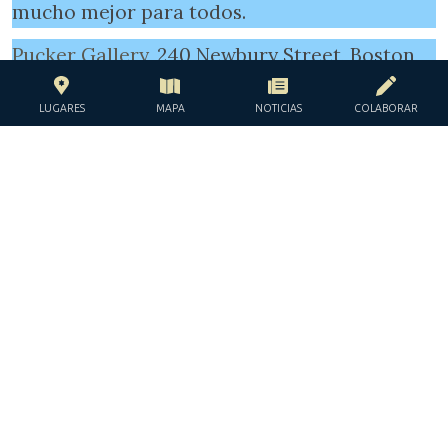
mucho mejor para todos.
Pucker Gallery
, 240 Newbury Street, Boston,
Massachusetts 02116
LUGARES
MAPA
NOTICIAS
COLABORAR
Tel.: +1 617 267 9473
https://www.puckergallery.com/
ETIQUETAS
arquitectura
barrio judío
Cementerio de Dembovka
Centro de Cultura Judía
comunidad judía
cultura judía
el conde Potocki
galería Pucker
gaon de Vilna
guerra
historia judía
holocausto
Jabad
la Jerusalén de Lituania
memorial de Paneriai
monumento
Museo del Gaon
Museo Samuel Bak
Romain Gary
Samuel Bak